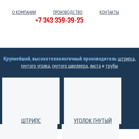
О КОМПАНИИ
ПРОИЗВОДСТВО
КОНТАКТЫ
+7 343 359-39-25
Крупнейший, высокотехнологичный производитель
штрипса
,
гнутого уголка
,
гнутого швеллера
,
листа
и
трубы
ШТРИПС
УГОЛОК ГНУТЫЙ
Производство штрипс
Уголок гнутый
(лента) толщиной от 0,25
равнополочный и