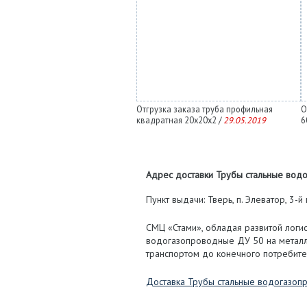
Отгрузка заказа труба профильная
О
квадратная 20х20х2 /
29.05.2019
6
Адрес доставки Трубы стальные водо
Пункт выдачи: Тверь, п. Элеватор, 3-й п
СМЦ «Стами», обладая развитой логис
водогазопроводные ДУ 50 на металл
транспортом до конечного потребител
Доставка Трубы стальные водогазоп