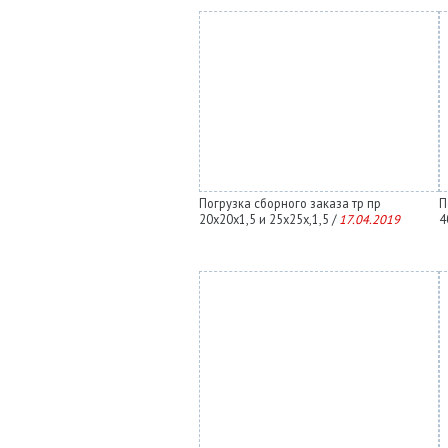
Погрузка сборного заказа тр пр
П
20х20х1,5 и 25х25х,1,5 /
17.04.2019
4