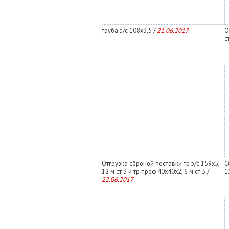
труба э/с 108х3,5 /
21.06.2017
О
с
Отгрузка сброной поставки тр э/с 159х5,
С
12 м ст 3 и тр проф 40х40х2, 6 м ст 3 /
1
22.06.2017