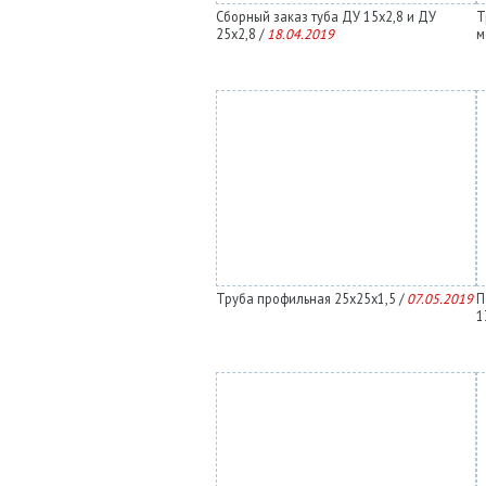
Сборный заказ туба ДУ 15х2,8 и ДУ
Т
25х2,8 /
18.04.2019
м
Труба профильная 25х25х1,5 /
07.05.2019
П
1