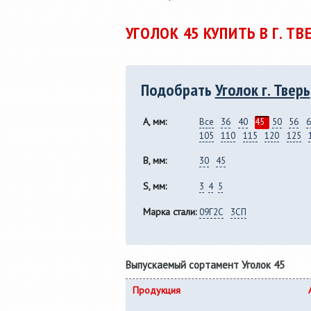
Услуги по продольной
36мм до
резке рулонной стали
полки от 
УГОЛОК 45 КУПИТЬ В Г. Т
толщиной от 0,25 до 8,0 мм,
сп 5, 09Г
из металла заказчика.
горячека
Подобрать
Уголок г. Тверь
A, мм:
Все
36
40
45
50
56
6
105
110
115
120
125
B, мм:
30
45
S, мм:
3
4
5
Марка стали:
09Г2С
3СП
Выпускаемый сортамент Уголок 45
Продукция