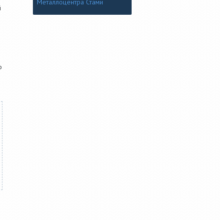
Металлоцентра Стами
й
о