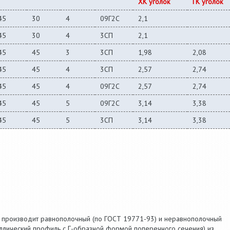
ХК уголок
ГК уголок
45
30
4
09Г2С
2,1
45
30
4
3СП
2,1
45
45
3
3СП
1,98
2,08
45
45
4
3СП
2,57
2,74
45
45
4
09Г2С
2,57
2,74
45
45
5
09Г2С
3,14
3,38
45
45
5
3СП
3,14
3,38
 производит равнополочный (по ГОСТ 19771-93) и неравнополочный
аллический профиль с Г-образной формой поперечного сечения) из