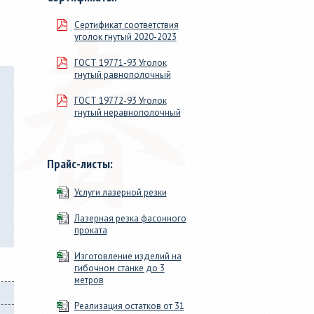
м, длиной
сечения. 46 размеров от ДУ
Сертификат соответствия
100мм>, в
15 до 219х9, от 20х20х1 до
уголок гнутый 2020-2023
змер для
160х160х9.
ГОСТ 19771-93 Уголок
гнутый равнополочный
ГОСТ 19772-93 Уголок
гнутый неравнополочный
Прайс-листы:
Услуги лазерной резки
Лазерная резка фасонного
проката
Изготовление изделий на
гибочном станке до 3
метров
Реализация остатков от 31