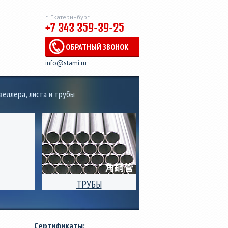
г. Екатеринбург
+7 343 359-39-25
ОБРАТНЫЙ ЗВОНОК
info@stami.ru
веллера
,
листа
и
трубы
ТРУБЫ
 рулонов,
Производство
ального
электросварных стальных
 от 0,3мм
труб квадратного,
Сертификаты:
риной от
прямоугольного и круглого