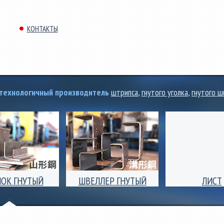
КОНТАКТЫ
отехнологичный производитель
штрипса
,
гнутого уголка
,
гнутого ш
ЛОК ГНУТЫЙ
ШВЕЛЛЕР ГНУТЫЙ
ЛИСТ
ок гнутый
Швеллер гнутый
Поперечная резка
полочный и
равнополочный и
листового ст
полочный (угол)
неравнополочный.
проката толщиной
 ширины полки от
Размеры ширины полки от
до 8,0мм, ши