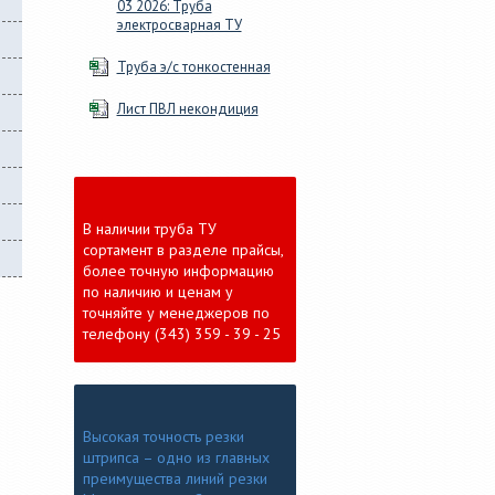
03 2026: Труба
электросварная ТУ
Труба э/с тонкостенная
Лист ПВЛ некондиция
В наличии труба ТУ
сортамент в разделе прайсы,
более точную информацию
по наличию и ценам у
точняйте у менеджеров по
телефону (343) 359 - 39 - 25
Высокая точность резки
штрипса – одно из главных
преимущества линий резки