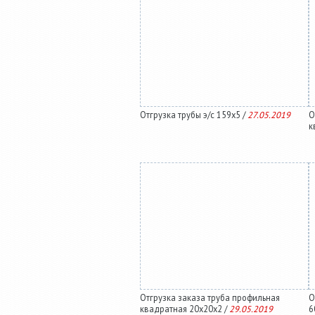
Отгрузка трубы э/с 159х5 /
27.05.2019
О
к
Отгрузка заказа труба профильная
О
квадратная 20х20х2 /
29.05.2019
6