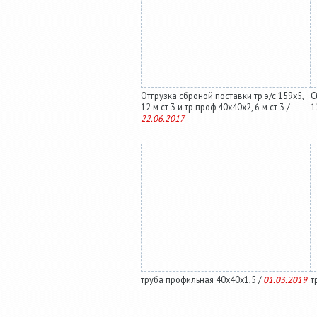
Отгрузка сброной поставки тр э/с 159х5,
С
12 м ст 3 и тр проф 40х40х2, 6 м ст 3 /
1
22.06.2017
труба профильная 40х40х1,5 /
01.03.2019
т