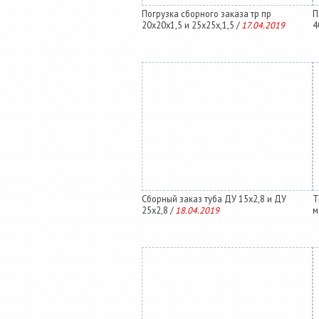
Погрузка сборного заказа тр пр
П
20х20х1,5 и 25х25х,1,5 /
17.04.2019
4
Сборный заказ туба ДУ 15х2,8 и ДУ
Т
25х2,8 /
18.04.2019
м