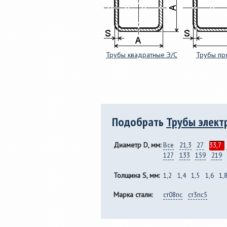
Трубы квадратные Э/С
Трубы пр
Подобрать
Трубы элект
Диаметр D, мм:
Все
21,3
27
33,7
127
133
159
219
Толщина S, мм:
1,2
1,4
1,5
1,6
1,
Марка стали:
ст08пс
ст3пс5