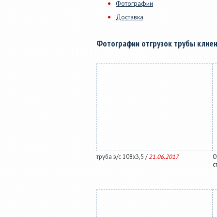
Фотографии
Доставка
Фотографии отгрузок трубы клие
труба э/с 108х3,5 /
21.06.2017
О
с