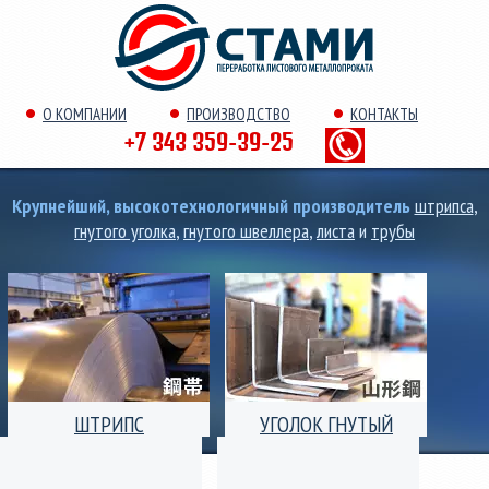
О КОМПАНИИ
ПРОИЗВОДСТВО
КОНТАКТЫ
+7 343 359-39-25
Крупнейший, высокотехнологичный производитель
штрипса
,
гнутого уголка
,
гнутого швеллера
,
листа
и
трубы
ШТРИПС
УГОЛОК ГНУТЫЙ
Производство штрипс
Уголок гнутый
(лента) толщиной от 0,25
равнополочный и